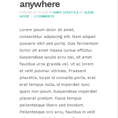
anywhere
POSTED AT 10:00H
IN
DIARY
,
LIFESTYLE
BY
ALEXA
WOOD
3 COMMENTS
Lorem ipsum dolor sit amet,
consectetur adipiscing elit. Nam aliquet
posuere nibh sed porta. Duis fermentum
tortor sit amet massa cursus efficitur.
Suspendisse iaculis arcu nisl, sit amet
faucibus urna gravida vel. Ut ac lorem
et velit pulvinar ultricies. Praesent
pharetra, turpis id convallis porta, erat
erat tempus nulla, id imperdiet nunc
quam non ipsum. Suspendisse imperdiet
placerat pretium. Fusce tempus
pellentesque libero sed tincidunt.
Pellentesque orci arcu, faucibus in velit